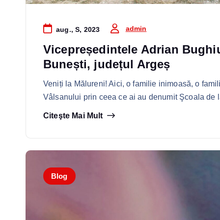
admin
aug., S, 2023
Vicepreședintele Adrian Bughiu,
Bunești, județul Argeș
Veniți la Mălureni! Aici, o familie inimoasă, o fami
Vâlsanului prin ceea ce ai au denumit Şcoala de 
Citeşte Mai Mult
Blog