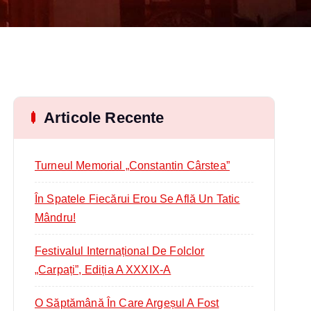
Articole Recente
Turneul Memorial „Constantin Cârstea”
În Spatele Fiecărui Erou Se Află Un Tatic
Mândru!
Festivalul Internațional De Folclor
„Carpați”, Ediția A XXXIX-A
O Săptămână În Care Argeșul A Fost