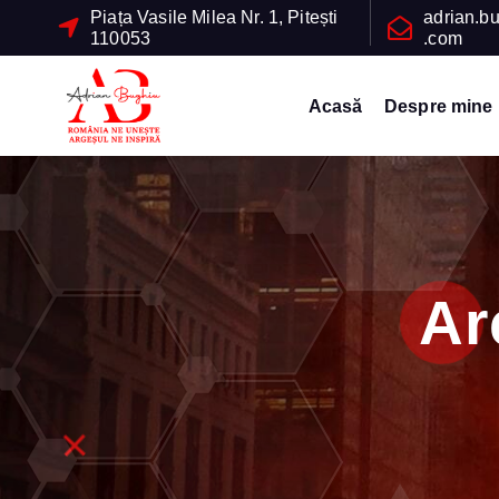
S
Piața Vasile Milea Nr. 1, Pitești
adrian.b
110053
.com
k
i
p
Acasă
Despre mine
t
Vicepreşedinte Consiliul Judeţean Argeş
o
c
o
n
t
Ar
e
n
t