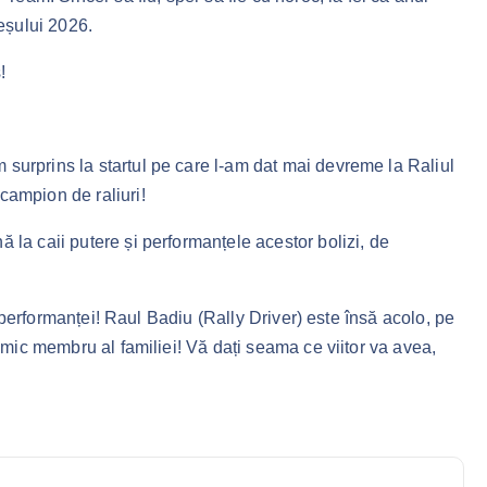
geșului 2026.
!
 surprins la startul pe care l-am dat mai devreme la Raliul
campion de raliuri!
 la caii putere și performanțele acestor bolizi, de
ta performanței! Raul Badiu (Rally Driver) este însă acolo, pe
i mic membru al familiei! Vă dați seama ce viitor va avea,