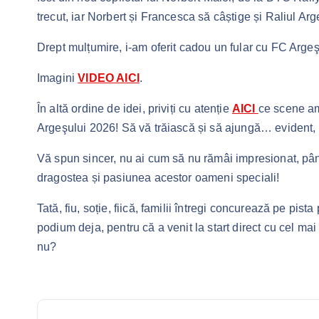
trecut, iar Norbert și Francesca să câștige și Raliul Ar
Drept mulțumire, i-am oferit cadou un fular cu FC Argeş
Imagini
VIDEO AICI
.
În altă ordine de idei, priviți cu atenție
AICI
ce scene am
Argeşului 2026! Să vă trăiască și să ajungă… evident, 
Vă spun sincer, nu ai cum să nu rămâi impresionat, până
dragostea și pasiunea acestor oameni speciali!
Tată, fiu, soție, fiică, familii întregi concurează pe pis
podium deja, pentru că a venit la start direct cu cel ma
nu?
N