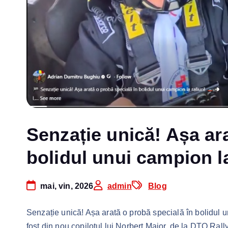
Senzație unică! Așa ar
bolidul unui campion la
mai, vin, 2026
admin
Blog
Senzație unică! Așa arată o probă specială în bolidul u
fost din nou copilotul lui Norbert Maior, de la DTO Rally