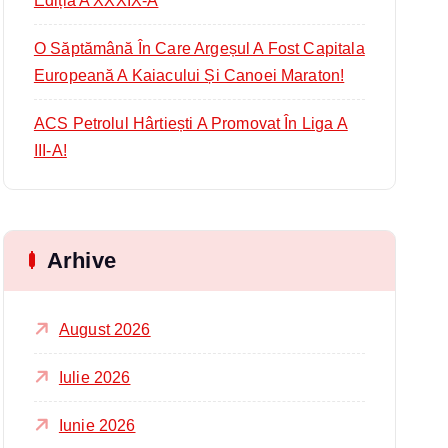
Ediția A XXXIX-A
O Săptămână În Care Argeșul A Fost Capitala
Europeană A Kaiacului Și Canoei Maraton!
ACS Petrolul Hârtiești A Promovat În Liga A
III-A!
Arhive
August 2026
Iulie 2026
Iunie 2026