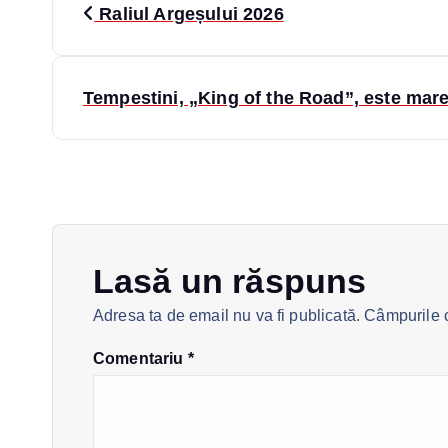
Raliul Argeșului 2026
a
v
Tempestini, „King of the Road”, este marel
i
g
a
Lasă un răspuns
Adresa ta de email nu va fi publicată.
Câmpurile o
r
Comentariu
*
e
î