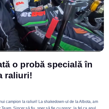
ată o probă specială în
 raliuri!
nui campion la raliuri! La shakedown-ul de la Albota, am
 Team. Sincer să fiu, sper să fie cu noroc, la fel ca anul