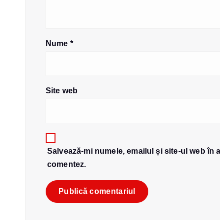
n
Nume
*
a
r
Site web
t
i
Salvează-mi numele, emailul și site-ul web în 
c
comentez.
o
l