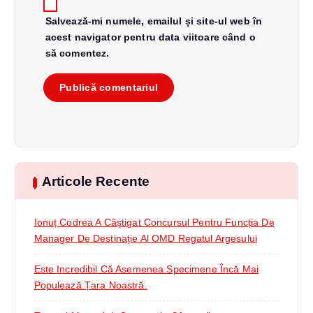
e
Salvează-mi numele, emailul și site-ul web în
acest navigator pentru data viitoare când o
să comentez.
Articole Recente
Ionuț Codrea A Câștigat Concursul Pentru Funcția De
Manager De Destinație Al OMD Regatul Argesului
Este Incredibil Că Asemenea Specimene Încă Mai
Populează Țara Noastră.