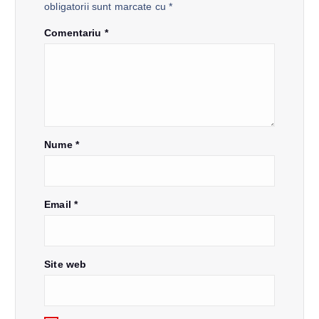
î
obligatorii sunt marcate cu
*
n
Comentariu
*
a
r
t
Nume
*
i
Email
*
c
o
Site web
l