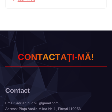
C
O
N
T
A
C
T
A
Ţ
I
-
M
Ă
!
Contact
Email:
adrian.bughiu@gmail.com
Adresa: Piața Vasile Milea Nr. 1, Pitești 110053