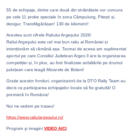
55 de echipaje, dintre care două din străinătate vor concura
pe cele 11 probe speciale în zona Câmpulung, Pitești și,
desigur, Transfăgărășan! 130 de kilometri!
Acestea sunt cifrele Raliului Argeșului 2026!
Raliul Argeşului este cel mai bun raliu al României și
intenționăm să rămână așa. Tocmai de aceea am suplimentat
aportul pe care Consiliul Judetean Arges îl are la organizarea
competiției și, în plus, au fost finalizate asfaltările pe drumul
județean care leagă Mioarele de Boteni!
Grație acestor fonduri, organizatorii de la DTO Rally Team au
decis ca participarea echipajelor locale să fie gratuită! O
premieră în România!
Noi ne vedem pe traseu!
https://www.raliulargesului.ro/
Program şi imagini
VIDEO AICI
.