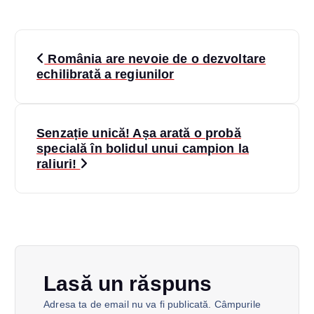
N
România are nevoie de o dezvoltare
a
echilibrată a regiunilor
v
Senzație unică! Așa arată o probă
i
specială în bolidul unui campion la
raliuri!
g
a
r
e
Lasă un răspuns
Adresa ta de email nu va fi publicată.
Câmpurile