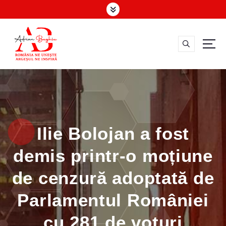
S
k
i
p
t
o
Vicepreşedinte Consiliul Judeţean Argeş
c
o
n
t
e
Ilie Bolojan a fost
n
t
demis printr-o moțiune
de cenzură adoptată de
Parlamentul României
cu 281 de voturi