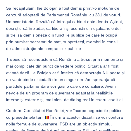
Să recapitulăm: Ilie Bolojan a fost demis printr-o moțiune de
cenzură adoptată de Parlamentul României cu 281 de voturi.
Un scor istoric. Rezultă că întregul cabinet este demis. Aștept,
deși știu că în zadar, ca liberalii și useriștii din eșaloanele doi
și trei să demisioneze din funcțiile publice pe care le ocupă
prin numire: secretari de stat, subprefecți, membri în consilii
de administrație ale companiilor publice.
Trebuie să recunoaștem că România a trecut prin momente și
mai complicate din punct de vedere politic. Situația ar fi fost
evitată dacă Ilie Bolojan ar fi înțeles că democrația NU poate și
nu va depinde niciodată de un singur om. Am speranța că
partidele parlamentare vor găsi o cale de conciliere. Avem
nevoie de un program de guvernare adaptat la realitățile
interne și externe și, mai ales, de dialog real în cadrul coaliției.
Conform Constituției României, vor începe negocierile politice
cu președintele țării
În urma acestor discuții se vor contura
noile formule de guvernare. PSD are un obiectiv simplu,
același de fiecare dată după un premier PNL: să recalibreze