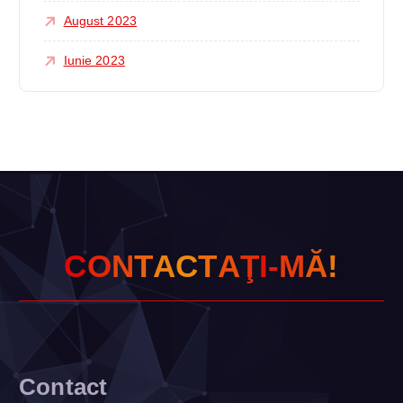
August 2023
Iunie 2023
C
O
N
T
A
C
T
A
Ţ
I
-
M
Ă
!
Contact