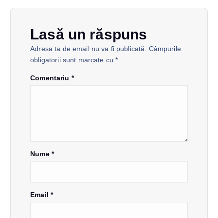
r
e
Lasă un răspuns
Adresa ta de email nu va fi publicată.
Câmpurile
î
obligatorii sunt marcate cu
*
n
Comentariu
*
a
r
t
Nume
*
i
Email
*
c