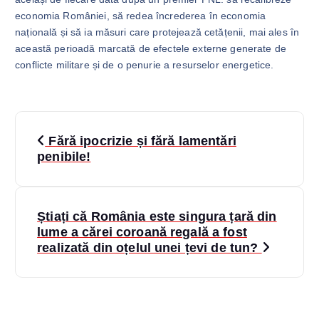
economia României, să redea încrederea în economia
națională și să ia măsuri care protejează cetățenii, mai ales în
această perioadă marcată de efectele externe generate de
conflicte militare și de o penurie a resurselor energetice.
N
Fără ipocrizie și fără lamentări
a
penibile!
v
Știați că România este singura țară din
i
lume a cărei coroană regală a fost
realizată din oțelul unei țevi de tun?
g
a