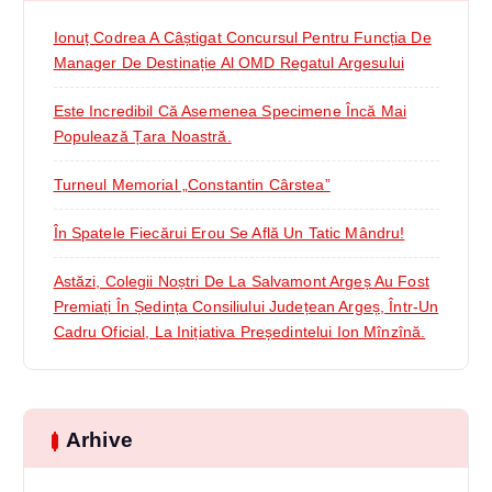
Ionuț Codrea A Câștigat Concursul Pentru Funcția De
Manager De Destinație Al OMD Regatul Argesului
Este Incredibil Că Asemenea Specimene Încă Mai
Populează Țara Noastră.
Turneul Memorial „Constantin Cârstea”
În Spatele Fiecărui Erou Se Află Un Tatic Mândru!
Astăzi, Colegii Noștri De La Salvamont Argeș Au Fost
Premiați În Ședința Consiliului Județean Argeș, Într-Un
Cadru Oficial, La Inițiativa Președintelui Ion Mînzînă.
Arhive