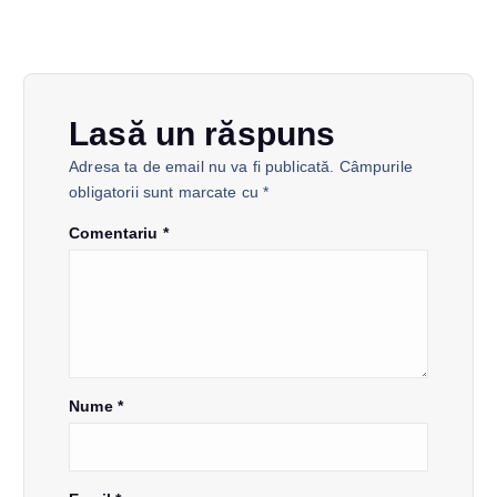
a
r
e
Lasă un răspuns
î
Adresa ta de email nu va fi publicată.
Câmpurile
obligatorii sunt marcate cu
*
n
Comentariu
*
a
r
t
Nume
*
i
c