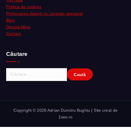
YouTube
Politica de cookies
Prelucrarea datelor cu caracter personal
Blog
Despre Mine
Contact
Căutare
C
a
u
t
ă
d
Copyright © 2026 Adrian Dumitru Bughiu | Site creat de
u
1seo.ro
p
ă