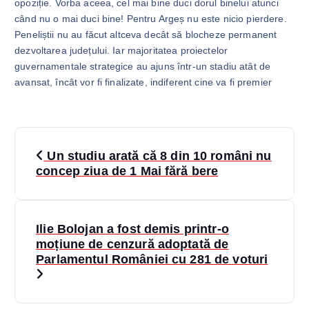
opoziție. Vorba aceea, cel mai bine duci dorul binelui atunci
când nu o mai duci bine! Pentru Argeș nu este nicio pierdere.
Peneliștii nu au făcut altceva decât să blocheze permanent
dezvoltarea județului. Iar majoritatea proiectelor
guvernamentale strategice au ajuns într-un stadiu atât de
avansat, încât vor fi finalizate, indiferent cine va fi premier
N
Un studiu arată că 8 din 10 români nu
a
concep ziua de 1 Mai fără bere
v
Ilie Bolojan a fost demis printr-o
i
moțiune de cenzură adoptată de
Parlamentul României cu 281 de voturi
g