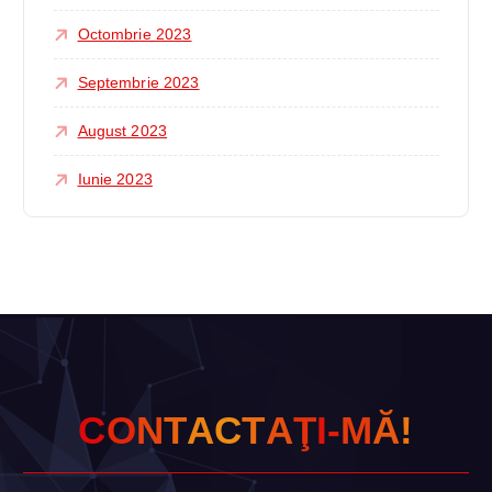
Octombrie 2023
Septembrie 2023
August 2023
Iunie 2023
C
O
N
T
A
C
T
A
Ţ
I
-
M
Ă
!