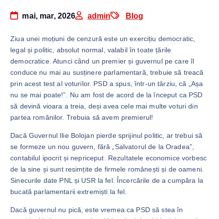
mai, mar, 2026
admin
Blog
Ziua unei moțiuni de cenzură este un exercițiu democratic,
legal și politic, absolut normal, valabil în toate țările
democratice. Atunci când un premier și guvernul pe care îl
conduce nu mai au susținere parlamentară, trebuie să treacă
prin acest test al voturilor. PSD a spus, într-un târziu, că „Așa
nu se mai poate!”. Nu am fost de acord de la început ca PSD
să devină vioara a treia, deși avea cele mai multe voturi din
partea românilor. Trebuia să avem premierul!
Dacă Guvernul Ilie Bolojan pierde sprijinul politic, ar trebui să
se formeze un nou guvern, fără „Salvatorul de la Oradea”,
contabilul ipocrit și nepriceput. Rezultatele economice vorbesc
de la sine și sunt resimțite de firmele românești și de oameni.
Sinecurile date PNL și USR la fel. Încercările de a cumpăra la
bucată parlamentarii extremiști la fel.
Dacă guvernul nu pică, este vremea ca PSD să stea în