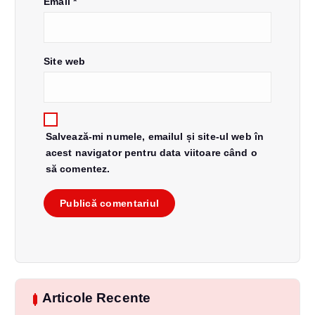
Email
*
o
l
Site web
e
Salvează-mi numele, emailul și site-ul web în
acest navigator pentru data viitoare când o
să comentez.
Articole Recente