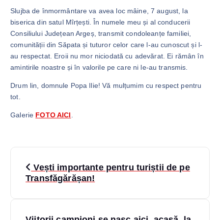
Slujba de înmormântare va avea loc mâine, 7 august, la
biserica din satul Mîrțești. În numele meu și al conducerii
Consiliului Județean Argeș, transmit condoleanțe familiei,
comunității din Săpata și tuturor celor care l-au cunoscut și l-
au respectat. Eroii nu mor niciodată cu adevărat. Ei rămân în
amintirile noastre și în valorile pe care ni le-au transmis.
Drum lin, domnule Popa Ilie! Vă mulțumim cu respect pentru
tot.
Galerie
FOTO AICI
.
N
Vești importante pentru turiștii de pe
a
Transfăgărășan!
v
Viitorii campioni se nasc aici, acasă, la