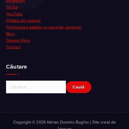
Instagram
TikTok
YouTube
Politica de cookies
Prelucrarea datelor cu caracter personal
Blog
Despre Mine
Contact
Căutare
C
a
u
t
ă
d
Copyright © 2026 Adrian Dumitru Bughiu | Site creat de
u
1seo.ro