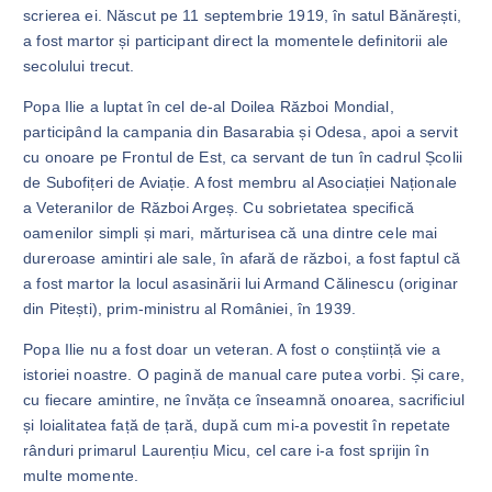
scrierea ei. Născut pe 11 septembrie 1919, în satul Bănărești,
a fost martor și participant direct la momentele definitorii ale
secolului trecut.
Popa Ilie a luptat în cel de-al Doilea Război Mondial,
participând la campania din Basarabia și Odesa, apoi a servit
cu onoare pe Frontul de Est, ca servant de tun în cadrul Școlii
de Subofițeri de Aviație. A fost membru al Asociației Naționale
a Veteranilor de Război Argeș. Cu sobrietatea specifică
oamenilor simpli și mari, mărturisea că una dintre cele mai
dureroase amintiri ale sale, în afară de război, a fost faptul că
a fost martor la locul asasinării lui Armand Călinescu (originar
din Pitești), prim-ministru al României, în 1939.
Popa Ilie nu a fost doar un veteran. A fost o conștiință vie a
istoriei noastre. O pagină de manual care putea vorbi. Și care,
cu fiecare amintire, ne învăța ce înseamnă onoarea, sacrificiul
și loialitatea față de țară, după cum mi-a povestit în repetate
rânduri primarul Laurențiu Micu, cel care i-a fost sprijin în
multe momente.