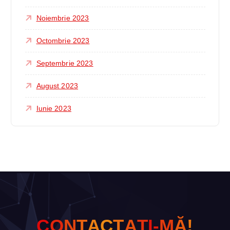
Noiembrie 2023
Octombrie 2023
Septembrie 2023
August 2023
Iunie 2023
C
O
N
T
A
C
T
A
Ţ
I
-
M
Ă
!