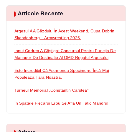
Articole Recente
Argeșul A A Găzduit, În Acest Weekend, Cupa Dobrin
Skandenberg – Armwrestling 2026.
Ionuț Codrea A Câștigat Concursul Pentru Funcția De
Manager De Destinație Al OMD Regatul Argesului
Este Incredibil Că Asemenea Specimene Încă Mai
Populează Țara Noastră.
Turneul Memorial „Constantin Cârstea”
În Spatele Fiecărui Erou Se Află Un Tatic Mândru!
Arhive