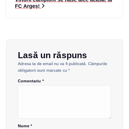
i
FC Argeș!
g
a
r
Lasă un răspuns
e
Adresa ta de email nu va fi publicată.
Câmpurile
obligatorii sunt marcate cu
*
î
Comentariu
*
n
a
r
Nume
*