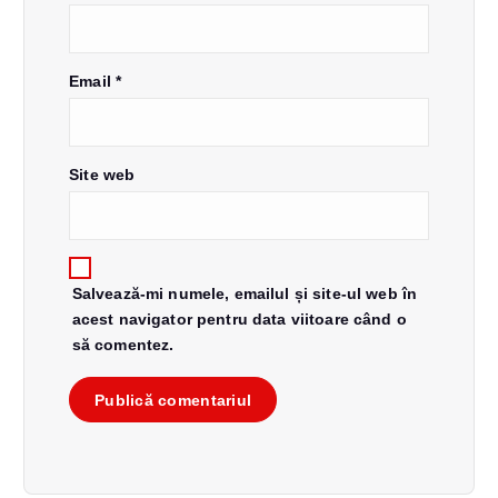
t
i
Email
*
c
o
Site web
l
e
Salvează-mi numele, emailul și site-ul web în
acest navigator pentru data viitoare când o
să comentez.