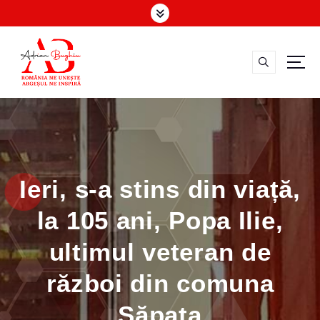
S
k
i
p
t
o
Vicepreşedinte Consiliul Judeţean Argeş
c
o
n
t
e
Ieri, s-a stins din viață,
n
t
la 105 ani, Popa Ilie,
ultimul veteran de
război din comuna
Săpata