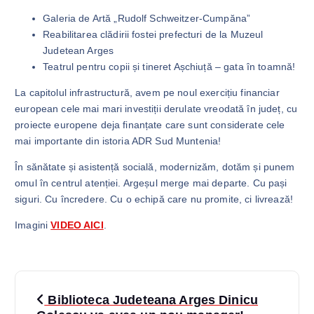
Galeria de Artă „Rudolf Schweitzer-Cumpăna”
Reabilitarea clădirii fostei prefecturi de la Muzeul
Judetean Arges
Teatrul pentru copii și tineret Așchiuță – gata în toamnă!
La capitolul infrastructură, avem pe noul exercițiu financiar
european cele mai mari investiții derulate vreodată în județ, cu
proiecte europene deja finanțate care sunt considerate cele
mai importante din istoria ADR Sud Muntenia!
În sănătate și asistență socială, modernizăm, dotăm și punem
omul în centrul atenției. Argeșul merge mai departe. Cu pași
siguri. Cu încredere. Cu o echipă care nu promite, ci livrează!
Imagini
VIDEO AICI
.
N
Biblioteca Judeteana Arges Dinicu