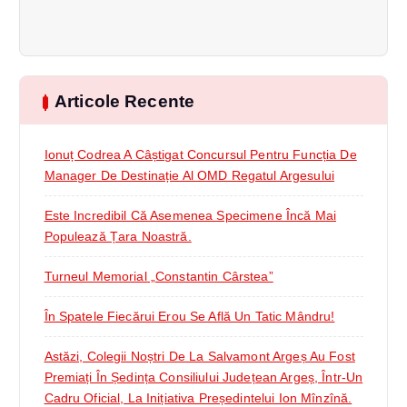
Articole Recente
Ionuț Codrea A Câștigat Concursul Pentru Funcția De
Manager De Destinație Al OMD Regatul Argesului
Este Incredibil Că Asemenea Specimene Încă Mai
Populează Țara Noastră.
Turneul Memorial „Constantin Cârstea”
În Spatele Fiecărui Erou Se Află Un Tatic Mândru!
Astăzi, Colegii Noștri De La Salvamont Argeș Au Fost
Premiați În Ședința Consiliului Județean Argeș, Într-Un
Cadru Oficial, La Inițiativa Președintelui Ion Mînzînă.