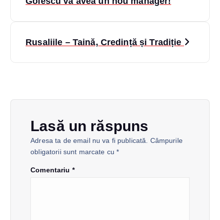
a
Golescu va avea un nou manager!
v
Rusaliile – Taină, Credință și Tradiție
i
g
a
r
Lasă un răspuns
Adresa ta de email nu va fi publicată.
Câmpurile
e
obligatorii sunt marcate cu
*
î
Comentariu
*
n