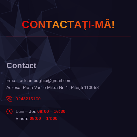
C
O
N
T
A
C
T
A
Ţ
I
-
M
Ă
!
Contact
Email:
adrian.bughiu@gmail.com
Adresa: Piața Vasile Milea Nr. 1, Pitești 110053
0248215100
Luni – Joi:
08:00 – 16:30
,
Vineri:
08:00 – 14:00