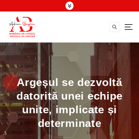
S
k
i
p
t
o
Vicepreşedinte Consiliul Judeţean Argeş
c
o
n
t
e
Argeșul se dezvoltă
n
t
datorită unei echipe
unite, implicate și
determinate