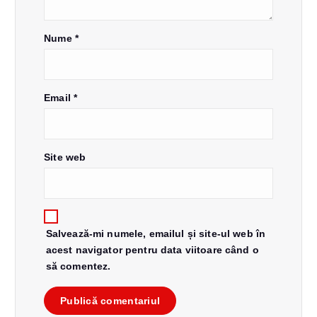
a
r
Nume
*
t
i
Email
*
c
Site web
o
l
Salvează-mi numele, emailul și site-ul web în
e
acest navigator pentru data viitoare când o
să comentez.